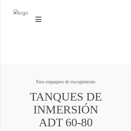
MARKETS
MÁQUINAS DE VACÍO
SOLUCIONES DE EMPAQUE
Para empaques de encogimiento
Youtube
TECNOLOGÍA
TANQUES DE
Social Share
SOPORTE
INMERSIÓN
0
artículos
ADT 60-80