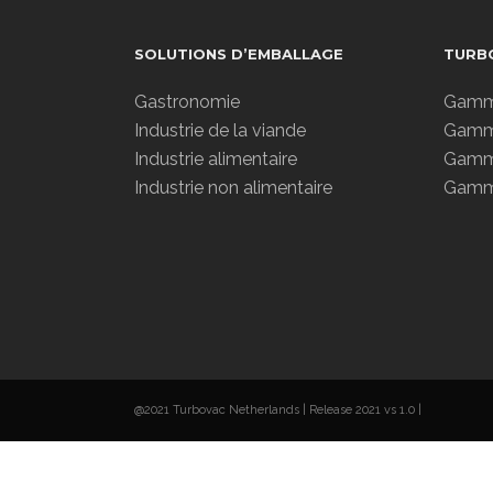
SOLUTIONS D’EMBALLAGE
TURBO
Gastronomie
Gamme
Industrie de la viande
Gamme
Industrie alimentaire
Gamme
Industrie non alimentaire
Gamm
@2021 Turbovac Netherlands | Release 2021 vs 1.0 |