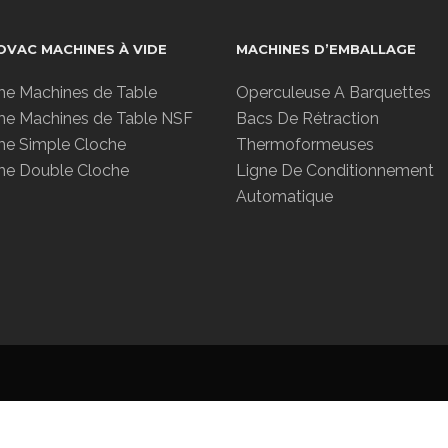
VAC MACHINES À VIDE
MACHINES D’EMBALLAGE
 Machines de Table
Operculeuse A Barquettes
 Machines de Table NSF
Bacs De Rétraction
 Simple Cloche
Thermoformeuses
e Double Cloche
Ligne De Conditionnement
Automatique