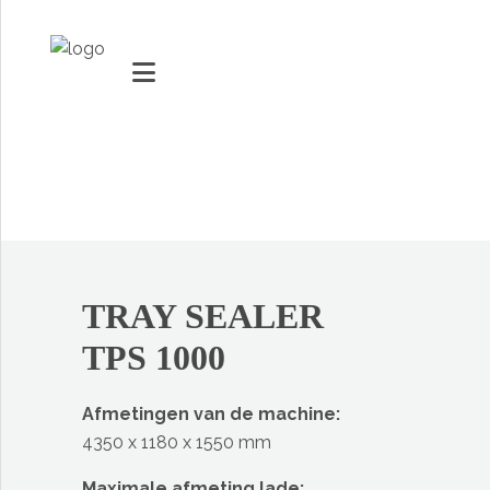
MARKTEN
VACUUMMACHINES
VERPAKKINGSOPLOSSINGEN
TRAY SEALER
Youtube
TECHNOLOGIE EN INNOVATIE
TPS 1000
Social Share
SUPPORT
Afmetingen van de machine:
4350 x 1180 x 1550 mm
Maximale afmeting lade: