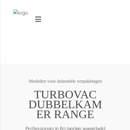
MARKTEN
VACUUMMACHINES
VERPAKKINGSOPLOSSINGEN
Modellen voor industriële verpakkingen
Youtube
TECHNOLOGIE EN INNOVATIE
TURBOVAC
Social Share
DUBBELKAM
SUPPORT
ER RANGE
Professionals in 80 landen wereldwijd