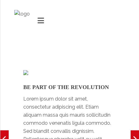
MARKETS
VACUUMMACHINES
PACKAGING SOLUTIONS
BE PART OF THE REVOLUTION
Youtube
TECHNOLOGY
Lorem ipsum dolor sit amet,
Social Share
consectetur adipiscing elit. Etiam
SUPPORT
aliquam massa quis mauris sollicitudin
0
items
commodo venenatis ligula commodo.
Sed blandit convallis dignissim.